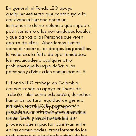
En general, el Fondo LEO apoya
cualquier esfuerzo que contribuya a la
convivencia humana como un
instrumento de no violencia que impacta
positivamente a las comunidades locales
y que da voz a los Personas que viven
dentro de ellos. Abordamos temas
como el racismo, las drogas, las pandillas,
la violencia, la falta de oportunidades,
las inequidades o cualquier otro
problema que busque dañar a las
personas y dividir a las comunidades. A
El Fondo LEO trabaja en Colombia
concentrando su apoyo en líneas de
trabajo tales como educación, derechos
humanos, cultura, equidad de género,
inclusión social, LGTBI, participación
El Fondo LEO apoya programas,
ciudadana, convivencia, comunicación
proyectos e iniciativas que permiten el
comunitaria y construcción de paz.
crecimiento y la sostenibilidad de
procesos que impactan positivamente
en las comunidades, transformando los
problemas que afectan las vidas de los